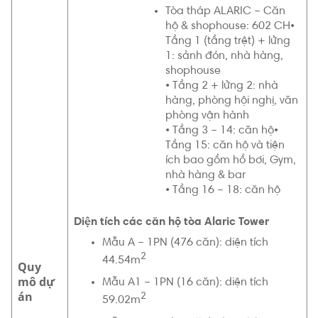
Tòa tháp ALARIC – Căn
hộ & shophouse: 602 CH•
Tầng 1 (tầng trệt) + lửng
1: sảnh đón, nhà hàng,
shophouse
• Tầng 2 + lửng 2: nhà
hàng, phòng hội nghị, văn
phòng vận hành
• Tầng 3 – 14: căn hộ•
Tầng 15: căn hộ và tiện
ích bao gồm hồ bơi, Gym,
nhà hàng & bar
• Tầng 16 – 18: căn hộ
Diện tích các căn hộ tòa Alaric Tower
Mẫu A – 1PN (476 căn): diện tích
2
44.54m
Quy
mô dự
Mẫu A1 – 1PN (16 căn): diện tích
án
2
59.02m