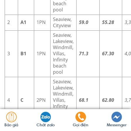
beach
pool
Seaview,
2
A1
1PN
59.0
55.28
3,
Cityview
Seaview,
Lakeview,
Windmill,
3
B1
1PN
Villas,
71.3
67.30
4,
Infinity
beach
pool
Seaview,
Lakeview,
Windmill,
4
C
2PN
Villas,
68.1
62.80
3,
Infinity
beach
pool
Báo giá
Chát zalo
Gọi điện
Messenger
Seaview,