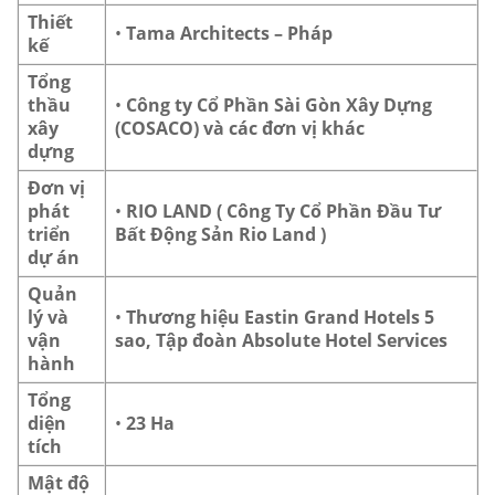
Thiết
•
Tama Architects – Pháp
kế
Tổng
thầu
•
Công ty Cổ Phần Sài Gòn Xây Dựng
xây
(COSACO) và các đơn vị khác
dựng
Đơn vị
phát
•
RIO LAND ( Công Ty Cổ Phần Đầu Tư
triển
Bất Động Sản Rio Land )
dự án
Quản
lý và
•
Thương hiệu Eastin Grand Hotels 5
vận
sao, Tập đoàn Absolute Hotel Services
hành
Tổng
diện
•
23 Ha
tích
Mật độ