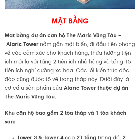
MẶT BẰNG
Mặt bằng dự án căn hộ The Maris Vũng Tàu –
Alaric Tower
nằm gần mặt biển, đi đầu tiên phong
về các cảm xúc cho khách hàng, thừa hưởng tiện
ích mới lạ với tầng 2 tiện ích nhà hàng và tầng 15
tiện ích nghỉ dưỡng xa hoa. Các lối kiến trúc độc
đáo cũng được tô vẽ trong tháp này. Dưới đây là
cơ cấ u sản phẩm của
Alaric Tower thuộc dự án
The Maris Vũng Tàu
.
Khu căn hộ bao gồm 2 tòa tháp và 1 tòa khách
sạn:
Tower 3 & Tower 4
cao
21 tầng
trong đó:
2