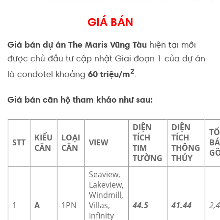
GIÁ BÁN
Giá bán dự án The Maris Vũng Tàu
hiện tại mới
được chủ đầu tư cập nhật Giai đoạn 1 của dự án
2
là condotel khoảng
60 triệu/m
.
Giá bán căn hộ tham khảo như sau:
DIỆN
DIỆN
TỔ
KIỂU
LOẠI
TÍCH
TÍCH
STT
VIEW
BÁ
CĂN
CĂN
TIM
THÔNG
GỒ
TƯỜNG
THỦY
Seaview,
Lakeview,
Windmill,
1
A
1PN
Villas,
44.5
41.44
2,
Infinity