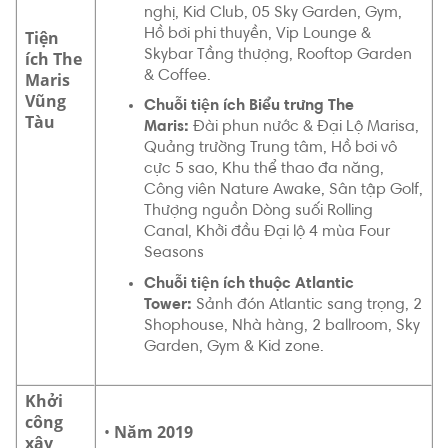
nghị, Kid Club, 05 Sky Garden, Gym,
Hồ bơi phi thuyền, Vip Lounge &
Tiện
Skybar Tầng thượng, Rooftop Garden
ích The
& Coffee.
Maris
Vũng
Chuỗi tiện ích Biểu trưng The
Tàu
Maris:
Đài phun nước & Đại Lộ Marisa,
Quảng trường Trung tâm, Hồ bơi vô
cực 5 sao, Khu thể thao đa năng,
Công viên Nature Awake, Sân tập Golf,
Thượng nguồn Dòng suối Rolling
Canal, Khởi đầu Đại lộ 4 mùa Four
Seasons
Chuỗi tiện ích thuộc Atlantic
Tower:
Sảnh đón Atlantic sang trọng, 2
Shophouse, Nhà hàng, 2 ballroom, Sky
Garden, Gym & Kid zone.
Khởi
công
•
Năm 2019
xây