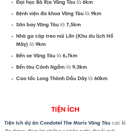
Đại học Bà Rịa Vũng Tàu
là
6km
Bệnh viện đa khoa Vũng Tàu
là
9km
Sân bay Vũng Tàu
là
7,5km
Nhà ga cáp treo núi Lớn (Khu du lịch Hồ
Mây)
là
9km
Bến xe Vũng Tàu
là
6,7km
Bến tàu Cánh Ngầm
là
9,3km
Cao tốc Long Thành Dầu Dây
là
60km
TIỆN ÍCH
Tiện ích dự án Condotel The Maris Vũng Tàu
cực kì