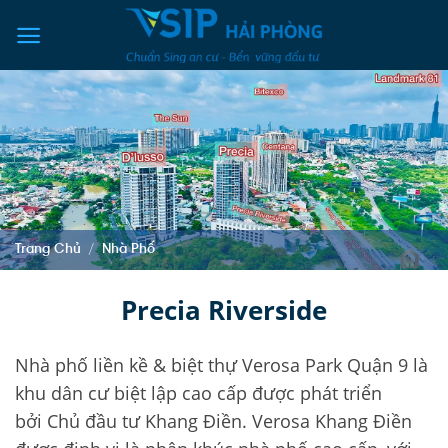
Skip
to
content
Trang Chủ
/
Nhà Phố
Precia Riverside
Nhà phố liền kề & biệt thự Verosa Park Quận 9 là
khu dân cư biệt lập cao cấp được phát triển
bởi Chủ đầu tư Khang Điền. Verosa Khang Điền