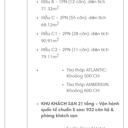
Mẫu B – 1PN (12 căn): diện tích
2
71.32m
Mẫu C – 2PN (55 căn): diện tích
2
68.12m
Mẫu C1 – 2PN (28 căn): diện tích
2
90.91m
Mẫu C2 – 2PN (11 căn): diện tích
2
79.11m
Tòa tháp ATLANTIC:
Khoảng 500 CH
Tòa tháp AMBERSUN:
Khoảng 600 CH
KHU KHÁCH SẠN 21 tầng – Vận hành
quốc tế chuẩn 5 sao: 932 căn hộ &
phòng khách sạn