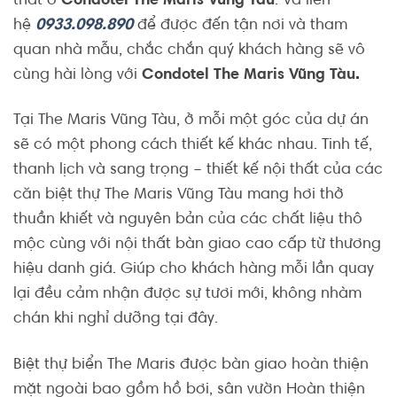
thất ở
Condotel The Maris Vũng Tàu
. Và liên
hệ
0933.098.890
để được đến tận nơi và tham
quan nhà mẫu, chắc chắn quý khách hàng sẽ vô
cùng hài lòng với
Condotel The Maris Vũng Tàu.
Tại The Maris Vũng Tàu, ở mỗi một góc của dự án
sẽ có một phong cách thiết kế khác nhau. Tinh tế,
thanh lịch và sang trọng – thiết kế nội thất của các
căn biệt thự The Maris Vũng Tàu mang hơi thở
thuần khiết và nguyên bản của các chất liệu thô
mộc cùng với nội thất bàn giao cao cấp từ thương
hiệu danh giá. Giúp cho khách hàng mỗi lần quay
lại đều cảm nhận được sự tươi mới, không nhàm
chán khi nghỉ dưỡng tại đây.
Biệt thự biển The Maris được bàn giao hoàn thiện
mặt ngoài bao gồm hồ bơi, sân vườn Hoàn thiện