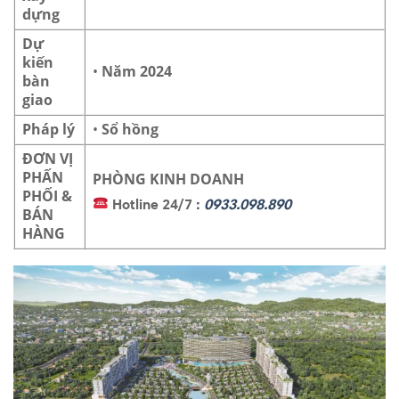
dựng
Dự
kiến
•
Năm 2024
bàn
giao
Pháp lý
•
Sổ hồng
ĐƠN VỊ
PHẤN
PHÒNG KINH DOANH
PHỐI &
Hotline 24/7 :
0933.098.890
BÁN
HÀNG