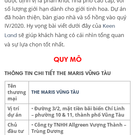
được định vị là phân khúc nhà phố cao cấp, với
số lượng giới hạn dành cho giới tinh hoa. Dự án
đã hoàn thiện, bàn giao nhà và sổ hồng vào quý
IV/2020. Hy vọng bài viết dưới đây của
Keen
sẽ giúp khách hàng có cái nhìn tổng quan
Land
và sự lựa chọn tốt nhất.
QUY MÔ
THÔNG TIN CHI TIẾT THE MARIS VŨNG TÀU
Tên
thương
THE MARIS VŨNG TÀU
mại
Vị trí
•
Đường 3/2, mặt tiền bãi biển Chí Linh
dự án
– phường 10 & 11, thành phố Vũng Tàu
Chủ
•
Công ty TNHH Allgreen Vượng Thành –
đầu tư
Trùng Dương